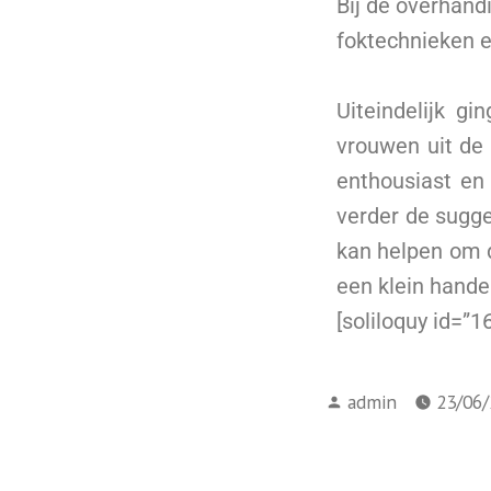
Bij de overhand
foktechnieken e
Uiteindelijk g
vrouwen uit de
enthousiast en
verder de sugge
kan helpen om d
een klein hande
[soliloquy id=”1
admin
23/06