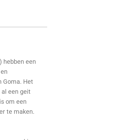
o) hebben een
 en
an Goma. Het
 al een geit
 is om een
er te maken.