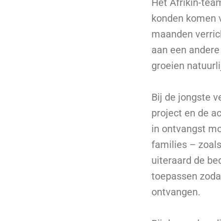
Het Afrikin-tea
konden komen vo
maanden verrich
aan een andere 
groeien natuurli
Bij de jongste 
project en de ac
in ontvangst m
families – zoals
uiteraard de be
toepassen zodat
ontvangen.