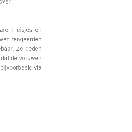
over
bare meisjes en
uwen reageerden
ebaar. Ze deden
t dat de vrouwen
bijvoorbeeld via