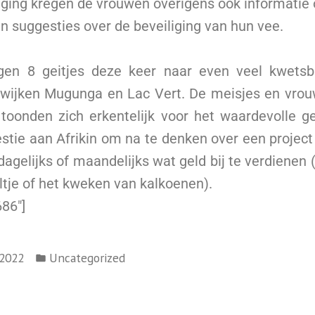
iging kregen de vrouwen overigens ook informatie 
n suggesties over de beveiliging van hun vee.
ingen 8 geitjes deze keer naar even veel kwets
 wijken Mugunga en Lac Vert. De meisjes en vro
 toonden zich erkentelijk voor het waardevolle g
stie aan Afrikin om na te denken over een projec
agelijks of maandelijks wat geld bij te verdienen (
ltje of het kweken van kalkoenen).
686″]
/2022
Uncategorized