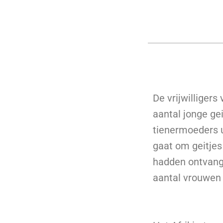
De vrijwilliger
aantal jonge g
tienermoeders u
gaat om geitjes 
hadden ontvange
aantal vrouwen