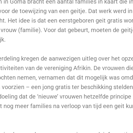
m in Goma bracht een aantal families in kaart die 
or de toewijzing van een geitje. Dat werk werd in
t. Het idee is dat een eerstgeboren geit gratis w
vrouw (familie). Voor dat gebeurt, moeten de geitj
jk.
verdeling kregen de aanwezigen uitleg over het opz
tiviteiten van de vereniging Afrikin. De vrouwen di
ochten nemen, vernamen dat dit mogelijk was omd
 voorzien – een jong gratis ter beschikking stelden
doeling dat de ‘nieuwe’ vrouwen hetzelfde principe 
 nog meer families na verloop van tijd een geit k