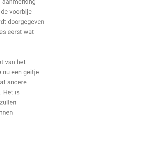
in aanmerking
 de voorbije
ordt doorgegeven
es eerst wat
et van het
e nu een geitje
at andere
. Het is
zullen
unnen