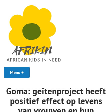
African Kids In Need
Menu
+
uitgeklapt
ingeklapt
Afrikin
Goma: geitenproject heeft
positief effect op levens
van vrouwen en hun