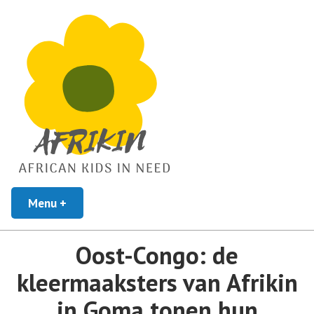
African Kids In Need
Menu
+
uitgeklapt
ingeklapt
Afrikin
Oost-Congo: de
kleermaaksters van Afrikin
in Goma tonen hun