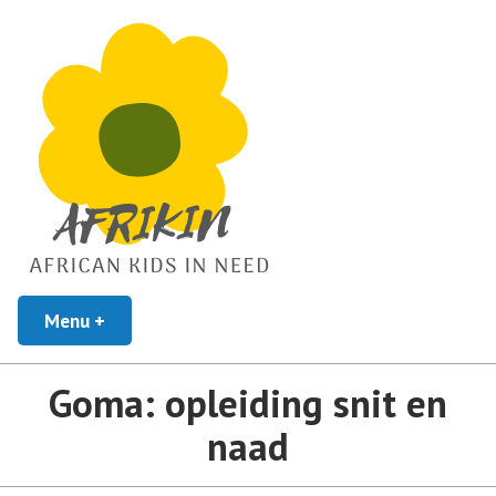
African Kids In Need
Menu
+
uitgeklapt
ingeklapt
Afrikin
Goma: opleiding snit en
naad