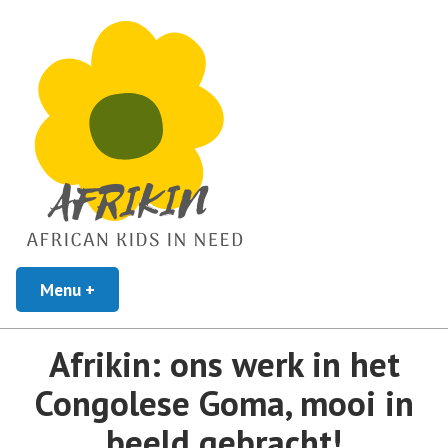
African Kids In Need
Menu
+
uitgeklapt
ingeklapt
Afrikin
Afrikin: ons werk in het
Congolese Goma, mooi in
beeld gebracht!