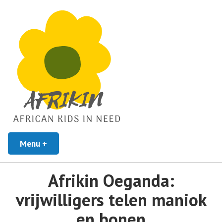
African Kids In Need
Menu
+
uitgeklapt
ingeklapt
Afrikin
Afrikin Oeganda:
vrijwilligers telen maniok
en bonen