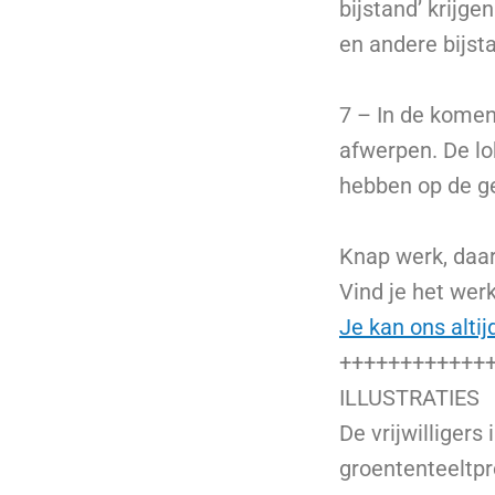
bijstand’ krijg
en andere bijst
7 – In de komen
afwerpen. De lo
hebben op de ge
Knap werk, daar
Vind je het wer
Je kan ons altij
++++++++++++
ILLUSTRATIES
De vrijwilliger
groententeeltpr