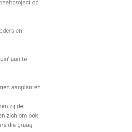
teeltproject op
oeders en
in’ aan te
nnen aanplanten
en zij de
en zich om ook
rs die graag