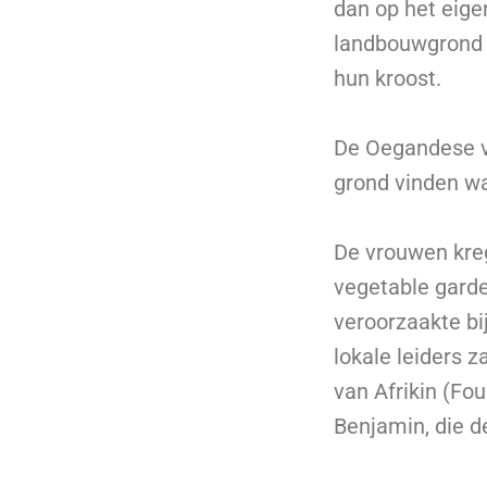
dan op het eige
landbouwgrond k
hun kroost.
De Oegandese vr
grond vinden w
De vrouwen kreg
vegetable garde
veroorzaakte bi
lokale leiders z
van Afrikin (Fo
Benjamin, die de