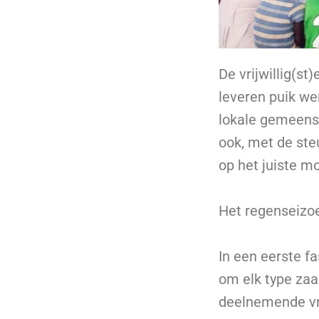
De vrijwillig(st
leveren puik we
lokale gemeensc
ook, met de ste
op het juiste m
Het regenseizoe
In een eerste f
om elk type zaa
deelnemende vr