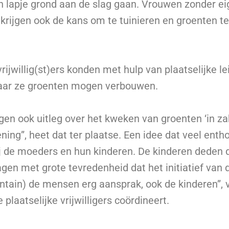
n lapje grond aan de slag gaan. Vrouwen zonder ei
rijgen ook de kans om te tuinieren en groenten t
ijwillig(st)ers konden met hulp van plaatselijke le
aar ze groenten mogen verbouwen.
en ook uitleg over het kweken van groenten ‘in za
ning”, heet dat ter plaatse. Een idee dat veel ent
j de moeders en hun kinderen. De kinderen deden d
agen met grote tevredenheid dat het initiatief van d
untain) de mensen erg aansprak, ook de kinderen”, v
 plaatselijke vrijwilligers coördineert.