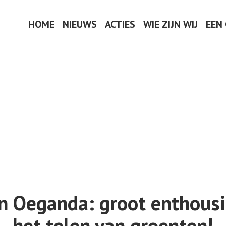
HOME
NIEUWS
ACTIES
WIE ZIJN WIJ
EEN
in Oeganda: groot enthous
het telen van groenten!