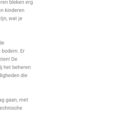
ren bleken erg
en kinderen
jn, wat je
de
e bodem. Er
kten! De
ij het beheren
digheden die
ag gaan, met
‘technische