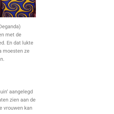
 (Oeganda)
len met de
d. En dat lukte
na moesten ze
n.
tuin’ aangelegd
aten zien aan de
de vrouwen kan