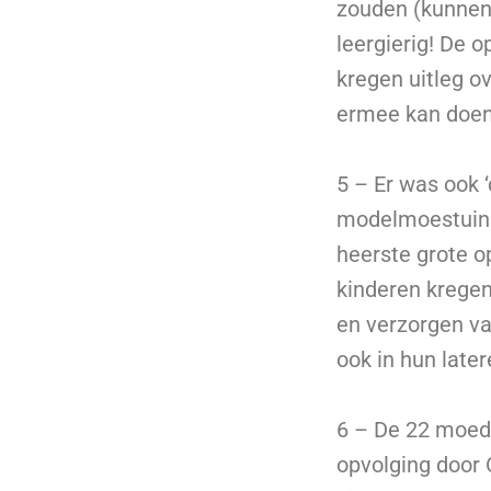
zouden (kunnen
leergierig! De 
kregen uitleg o
ermee kan doen
5 – Er was ook 
modelmoestuin. 
heerste grote o
kinderen kregen
en verzorgen v
ook in hun late
6 – De 22 moede
opvolging door O