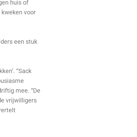
gen huis of
e kweken voor
iders een stuk
kken’. “Sack
housiasme
riftig mee. “De
e vrijwilligers
ertelt