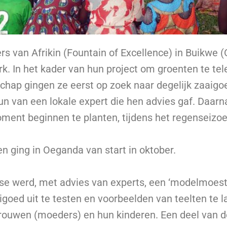
)ers van Afrikin (Fountain of Excellence) in Buikwe
rk. In het kader van hun project om groenten te te
hap gingen ze eerst op zoek naar degelijk zaaigoe
un van een lokale expert die hen advies gaf. Daar
oment beginnen te planten, tijdens het regenseizoe
n ging in Oeganda van start in oktober.
ase werd, met advies van experts, een ‘modelmoes
igoed uit te testen en voorbeelden van teelten te l
ouwen (moeders) en hun kinderen. Een deel van 