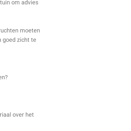
ntuin om advies
vruchten moeten
 goed zicht te
en?
iaal over het