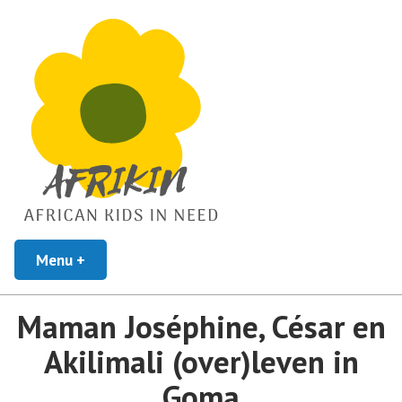
African Kids In Need
Menu
+
uitgeklapt
ingeklapt
Afrikin
Maman Joséphine, César en
Akilimali (over)leven in
Goma